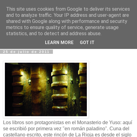
This site uses cookies from Google to deliver its services
Fotos y Cosas
and to analyze traffic. Your IP address and user-agent are
shared with Google along with performance and security
metrics to ensure quality of service, generate usage
Miguel Sáenz de Santa María Elizalde
statistics, and to detect and address abuse.
"Un blog es como un diario, pero sin candado".
LEARN MORE
GOT IT
25 de julio de 2011
Los libros son protagonistas en el Monasterio de Yuso: aquí
se escribió por primera vez "en román paladino". Cuna del
castellano escrito, este rincón de La Rioja es desde el siglo