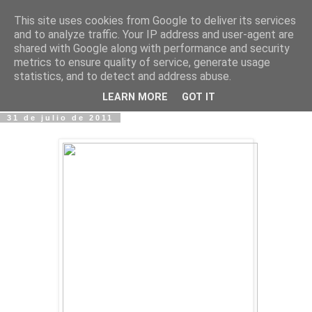
This site uses cookies from Google to deliver its services
Fotos y Cosas
and to analyze traffic. Your IP address and user-agent are
shared with Google along with performance and security
metrics to ensure quality of service, generate usage
Miguel Sáenz de Santa María Elizalde
statistics, and to detect and address abuse.
"Un blog es como un diario, pero sin candado".
LEARN MORE
GOT IT
31 de julio de 2011