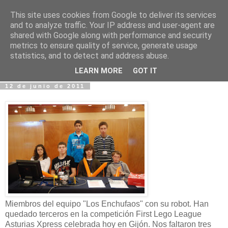
This site uses cookies from Google to deliver its services
Fotos y Cosas
and to analyze traffic. Your IP address and user-agent are
shared with Google along with performance and security
metrics to ensure quality of service, generate usage
Miguel Sáenz de Santa María Elizalde
statistics, and to detect and address abuse.
"Un blog es como un diario, pero sin candado".
LEARN MORE
GOT IT
12 de junio de 2011
Miembros del equipo "Los Enchufaos" con su robot. Han
quedado terceros en la competición First Lego League
Asturias Xpress celebrada hoy en Gijón. Nos faltaron tres