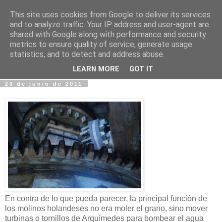
This site uses cookies from Google to deliver its services
Fotos y Cosas
and to analyze traffic. Your IP address and user-agent are
shared with Google along with performance and security
metrics to ensure quality of service, generate usage
Miguel Sáenz de Santa María Elizalde
statistics, and to detect and address abuse.
"Un blog es como un diario, pero sin candado".
LEARN MORE
GOT IT
20 de junio de 2011
En contra de lo que pueda parecer, la principal función de
los molinos holandeses no era moler el grano, sino mover
turbinas o tornillos de Arquímedes para bombear el agua