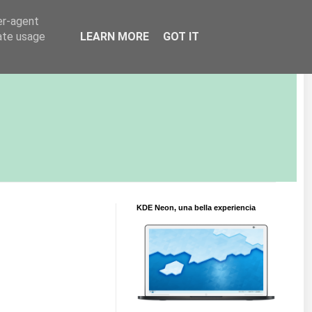
er-agent
rate usage
LEARN MORE
GOT IT
KDE Neon, una bella experiencia