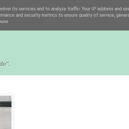
liver its services and to analyze traffic. Your IP address and us
rmance and security metrics to ensure quality of service, gene
buse.
do".