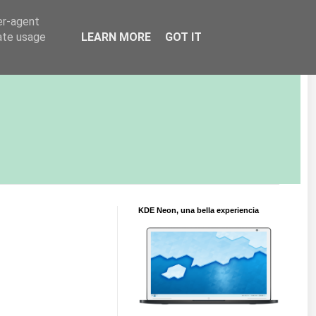
er-agent
rate usage
LEARN MORE
GOT IT
KDE Neon, una bella experiencia