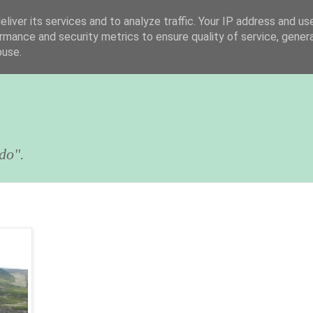
liver its services and to analyze traffic. Your IP address and us
rmance and security metrics to ensure quality of service, gene
buse.
do".