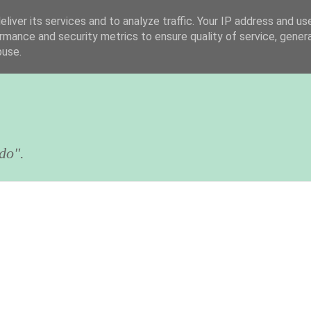
liver its services and to analyze traffic. Your IP address and us
rmance and security metrics to ensure quality of service, gene
buse.
do".