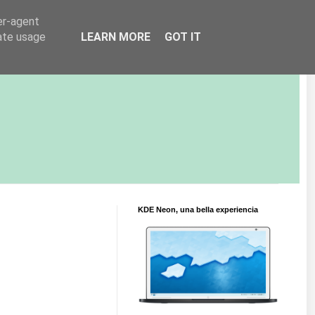
er-agent
rate usage
LEARN MORE
GOT IT
KDE Neon, una bella experiencia