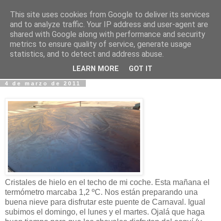
This site uses cookies from Google to deliver its services
Fotos y Cosas
and to analyze traffic. Your IP address and user-agent are
shared with Google along with performance and security
metrics to ensure quality of service, generate usage
Miguel Sáenz de Santa María Elizalde
statistics, and to detect and address abuse.
"Un blog es como un diario, pero sin candado".
LEARN MORE
GOT IT
4 de marzo de 2011
Cristales de hielo en el techo de mi coche. Esta mañana el
termómetro marcaba 1,2 ºC. Nos están preparando una
buena nieve para disfrutar este puente de Carnaval. Igual
subimos el domingo, el lunes y el martes. Ojalá que haga