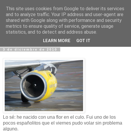
This site uses cookies from Google to deliver its services
Fotos y Cosas
and to analyze traffic. Your IP address and user-agent are
shared with Google along with performance and security
metrics to ensure quality of service, generate usage
Miguel Sáenz de Santa María Elizalde
statistics, and to detect and address abuse.
"Un blog es como un diario, pero sin candado".
LEARN MORE
GOT IT
3 de diciembre de 2010
Lo sé: he nacido con una flor en el culo. Fui uno de los
pocos españolitos que el viernes pudo volar sin problema
alguno.