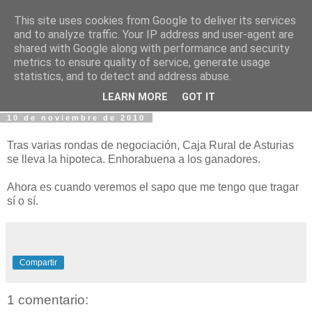
This site uses cookies from Google to deliver its services
Fotos y Cosas
and to analyze traffic. Your IP address and user-agent are
shared with Google along with performance and security
metrics to ensure quality of service, generate usage
Miguel Sáenz de Santa María Elizalde
statistics, and to detect and address abuse.
"Un blog es como un diario, pero sin candado".
LEARN MORE
GOT IT
10 de noviembre de 2010
Tras varias rondas de negociación, Caja Rural de Asturias
se lleva la hipoteca. Enhorabuena a los ganadores.
Ahora es cuando veremos el sapo que me tengo que tragar
sí o sí.
Compartir
1 comentario: