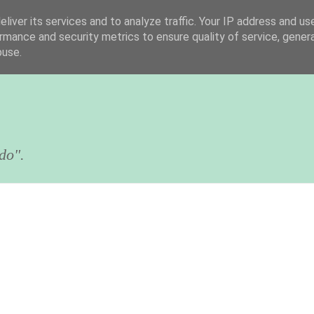
liver its services and to analyze traffic. Your IP address and us
rmance and security metrics to ensure quality of service, gene
buse.
do".