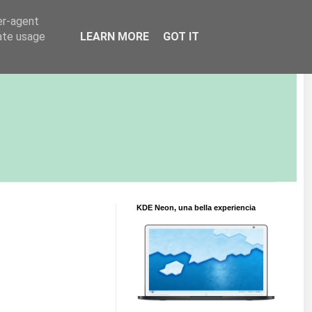
er-agent
rate usage
LEARN MORE
GOT IT
KDE Neon, una bella experiencia