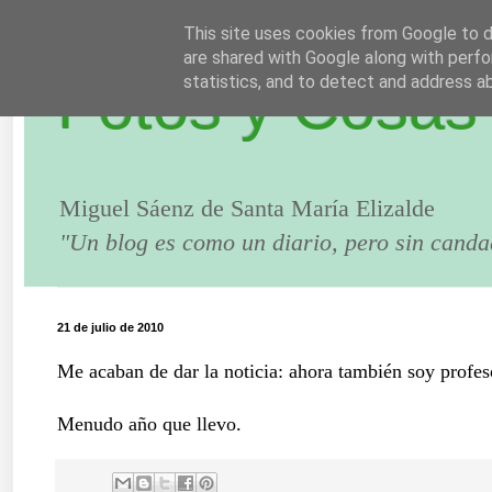
This site uses cookies from Google to de
are shared with Google along with perfo
Fotos y Cosas
statistics, and to detect and address a
Miguel Sáenz de Santa María Elizalde
"Un blog es como un diario, pero sin canda
21 de julio de 2010
Me acaban de dar la noticia: ahora también soy profe
Menudo año que llevo.