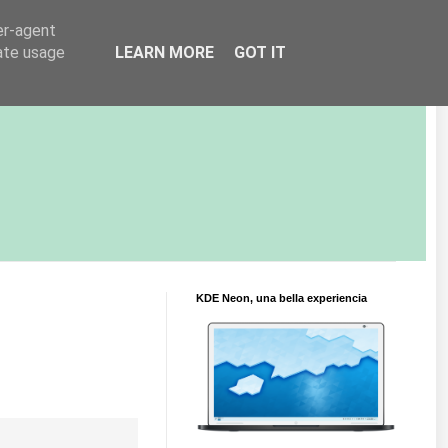
er-agent
rate usage
LEARN MORE
GOT IT
KDE Neon, una bella experiencia