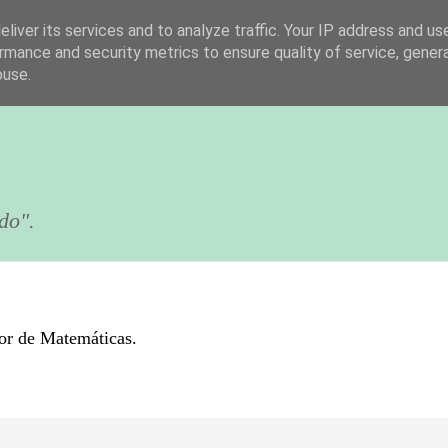
liver its services and to analyze traffic. Your IP address and us
rmance and security metrics to ensure quality of service, gene
buse.
do".
sor de Matemáticas.