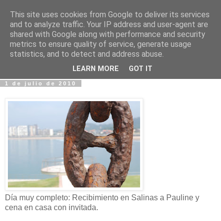
This site uses cookies from Google to deliver its services
Fotos y Cosas
and to analyze traffic. Your IP address and user-agent are
shared with Google along with performance and security
metrics to ensure quality of service, generate usage
Miguel Sáenz de Santa María Elizalde
statistics, and to detect and address abuse.
"Un blog es como un diario, pero sin candado".
LEARN MORE
GOT IT
1 de julio de 2010
Día muy completo: Recibimiento en Salinas a Pauline y
cena en casa con invitada.