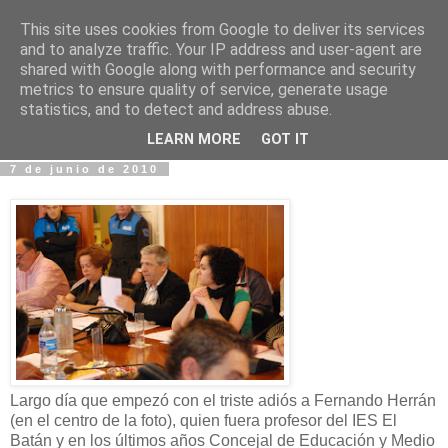
This site uses cookies from Google to deliver its services
Fotos y Cosas
and to analyze traffic. Your IP address and user-agent are
shared with Google along with performance and security
metrics to ensure quality of service, generate usage
Miguel Sáenz de Santa María Elizalde
statistics, and to detect and address abuse.
"Un blog es como un diario, pero sin candado".
LEARN MORE
GOT IT
7 de junio de 2010
Largo día que empezó con el triste adiós a Fernando Herrán
(en el centro de la foto), quien fuera profesor del IES El
Batán y en los últimos años Concejal de Educación y Medio