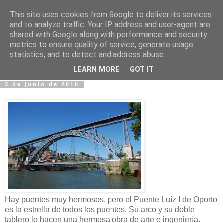
This site uses cookies from Google to deliver its services
Fotos y Cosas
and to analyze traffic. Your IP address and user-agent are
shared with Google along with performance and security
metrics to ensure quality of service, generate usage
Miguel Sáenz de Santa María Elizalde
statistics, and to detect and address abuse.
"Un blog es como un diario, pero sin candado".
LEARN MORE
GOT IT
3 de junio de 2010
Hay puentes muy hermosos, pero el Puente Luíz I de Oporto
es la estrella de todos los puentes. Su arco y su doble
tablero lo hacen una hermosa obra de arte e ingeniería.