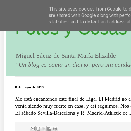
This site uses cookies from Google to de
are shared with Google along with perfo
Fotos y Cosas
statistics, and to detect and address a
Miguel Sáenz de Santa María Elizalde
"Un blog es como un diario, pero sin canda
6 de mayo de 2010
Me está encantando este final de Liga, El Madrid no af
venía siendo muy fuerte en casa, y así seguimos. Nos 
El sábado Sevilla-Barcelona y R. Madrid-Athletic de B