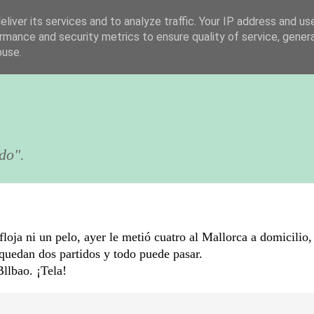
liver its services and to analyze traffic. Your IP address and us
rmance and security metrics to ensure quality of service, gene
buse.
do".
loja ni un pelo, ayer le metió cuatro al Mallorca a domicilio
quedan dos partidos y todo puede pasar.
llbao. ¡Tela!