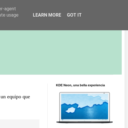
er-agent
rate usage
LEARN MORE
GOT IT
KDE Neon, una bella experiencia
, un equipo que