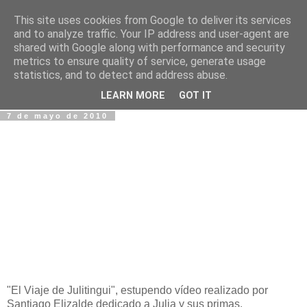
This site uses cookies from Google to deliver its services
Fotos y Cosas
and to analyze traffic. Your IP address and user-agent are
shared with Google along with performance and security
metrics to ensure quality of service, generate usage
Miguel Sáenz de Santa María Elizalde
statistics, and to detect and address abuse.
"Un blog es como un diario, pero sin candado".
LEARN MORE
GOT IT
7 de mayo de 2010
"El Viaje de Julitingui", estupendo vídeo realizado por
Santiago Elizalde dedicado a Julia y sus primas.