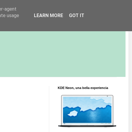
er-agent
rate usage
LEARN MORE
GOT IT
KDE Neon, una bella experiencia