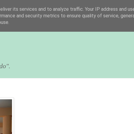
liver its services and to analyze traffic. Your IP address and us
rmance and security metrics to ensure quality of service, gene
buse.
do".