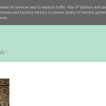
liver its services and to analyze traffic. Your IP address and us
rmance and security metrics to ensure quality of service, gene
buse.
do".