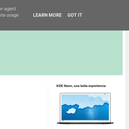
er-agent
rate usage
LEARN MORE
GOT IT
KDE Neon, una bella experiencia