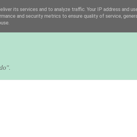
liver its services and to analyze traffic. Your IP address and us
rmance and security metrics to ensure quality of service, gene
buse.
do".