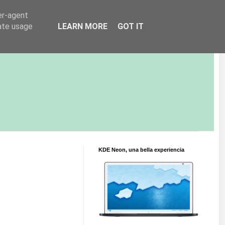
er-agent
rate usage
LEARN MORE
GOT IT
KDE Neon, una bella experiencia