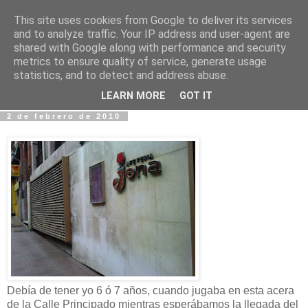
This site uses cookies from Google to deliver its services
Fotos y Cosas
and to analyze traffic. Your IP address and user-agent are
shared with Google along with performance and security
metrics to ensure quality of service, generate usage
Miguel Sáenz de Santa María Elizalde
statistics, and to detect and address abuse.
"Un blog es como un diario, pero sin candado".
LEARN MORE
GOT IT
2 de febrero de 2010
Debía de tener yo 6 ó 7 años, cuando jugaba en esta acera
de la Calle Principado mientras esperábamos la llegada del