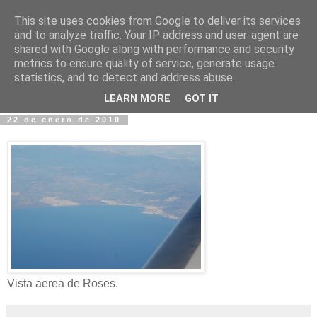
This site uses cookies from Google to deliver its services
Fotos y Cosas
and to analyze traffic. Your IP address and user-agent are
shared with Google along with performance and security
metrics to ensure quality of service, generate usage
Miguel Sáenz de Santa María Elizalde
statistics, and to detect and address abuse.
"Un blog es como un diario, pero sin candado".
LEARN MORE
GOT IT
22 de enero de 2010
Vista aerea de Roses.