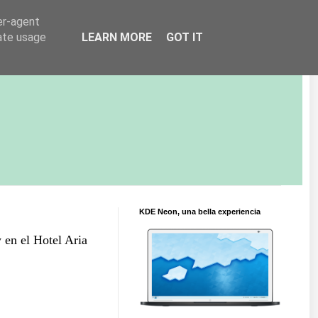
er-agent
rate usage
LEARN MORE
GOT IT
KDE Neon, una bella experiencia
y en el Hotel Aria