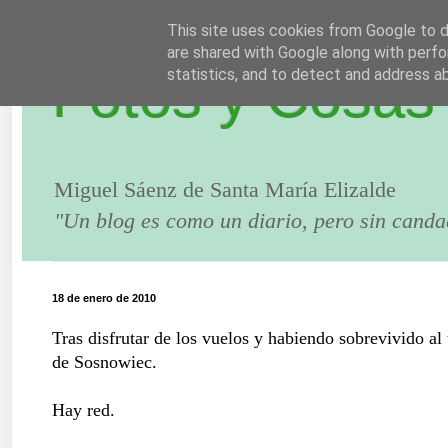
This site uses cookies from Google to de
are shared with Google along with perfo
Fotos y Cosas
statistics, and to detect and address a
Miguel Sáenz de Santa María Elizalde
"Un blog es como un diario, pero sin canda
18 de enero de 2010
Tras disfrutar de los vuelos y habiendo sobrevivido al
de Sosnowiec.
Hay red.