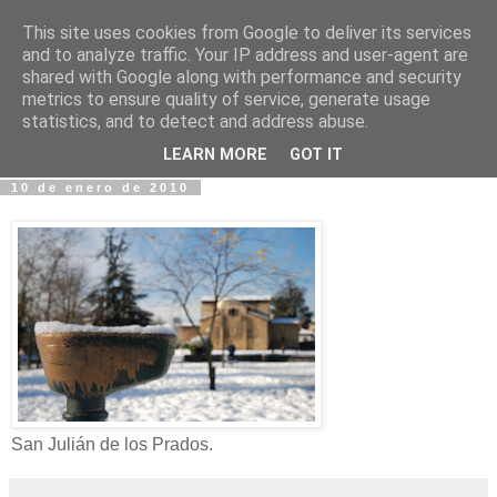
This site uses cookies from Google to deliver its services
Fotos y Cosas
and to analyze traffic. Your IP address and user-agent are
shared with Google along with performance and security
metrics to ensure quality of service, generate usage
Miguel Sáenz de Santa María Elizalde
statistics, and to detect and address abuse.
"Un blog es como un diario, pero sin candado".
LEARN MORE
GOT IT
10 de enero de 2010
San Julián de los Prados.