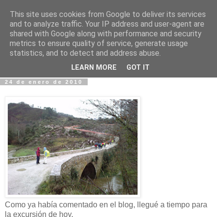
This site uses cookies from Google to deliver its services
Fotos y Cosas
and to analyze traffic. Your IP address and user-agent are
shared with Google along with performance and security
metrics to ensure quality of service, generate usage
Miguel Sáenz de Santa María Elizalde
statistics, and to detect and address abuse.
"Un blog es como un diario, pero sin candado".
LEARN MORE
GOT IT
24 de enero de 2010
Como ya había comentado en el blog, llegué a tiempo para
la excursión de hoy.