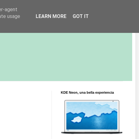
er-agent
rate usage
LEARN MORE
GOT IT
KDE Neon, una bella experiencia