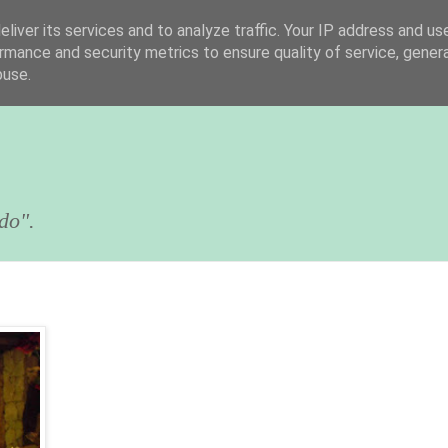
liver its services and to analyze traffic. Your IP address and us
rmance and security metrics to ensure quality of service, gene
buse.
do".