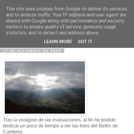
This site uses cookies from Google to deliver its services
Fotos y Cosas
and to analyze traffic. Your IP address and user-agent are
shared with Google along with performance and security
metrics to ensure quality of service, generate usage
Miguel Sáenz de Santa María Elizalde
statistics, and to detect and address abuse.
"Un blog es como un diario, pero sin candado".
LEARN MORE
GOT IT
17 de diciembre de 2009
Tras la vorágine de las evaluaciones, al fin he podido
dedicar un poco de tiempo a ver las fotos del Belén de
Cumbres.