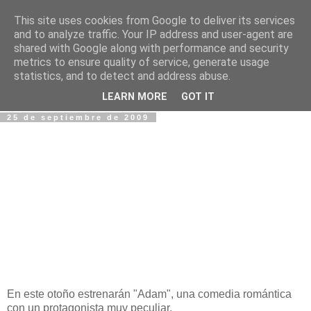
This site uses cookies from Google to deliver its services
Fotos y Cosas
and to analyze traffic. Your IP address and user-agent are
shared with Google along with performance and security
metrics to ensure quality of service, generate usage
Miguel Sáenz de Santa María Elizalde
statistics, and to detect and address abuse.
"Un blog es como un diario, pero sin candado".
LEARN MORE
GOT IT
25 de septiembre de 2009
En este otoño estrenarán "Adam", una comedia romántica
con un protagonista muy peculiar.