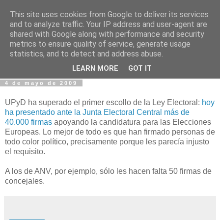
This site uses cookies from Google to deliver its services
Fotos y Cosas
and to analyze traffic. Your IP address and user-agent are
shared with Google along with performance and security
metrics to ensure quality of service, generate usage
Miguel Sáenz de Santa María Elizalde
statistics, and to detect and address abuse.
"Un blog es como un diario, pero sin candado".
LEARN MORE
GOT IT
4 de mayo de 2009
UPyD ha superado el primer escollo de la Ley Electoral:
hoy
ha presentado ante la Junta Electoral Central más de
40.000 firmas
apoyando la candidatura para las Elecciones
Europeas. Lo mejor de todo es que han firmado personas de
todo color político, precisamente porque les parecía injusto
el requisito.
A los de ANV, por ejemplo, sólo les hacen falta 50 firmas de
concejales.