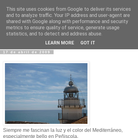
This site uses cookies from Google to deliver its services
Fotos y Cosas
and to analyze traffic. Your IP address and user-agent are
shared with Google along with performance and security
metrics to ensure quality of service, generate usage
Miguel Sáenz de Santa María Elizalde
statistics, and to detect and address abuse.
"Un blog es como un diario, pero sin candado".
LEARN MORE
GOT IT
17 de abril de 2009
Siempre me fascinan la luz y el color del Mediterráneo,
especialmente bello en Peñiscola.