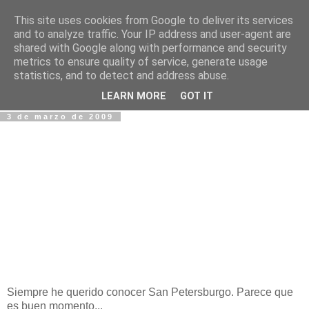
This site uses cookies from Google to deliver its services
Fotos y Cosas
and to analyze traffic. Your IP address and user-agent are
shared with Google along with performance and security
metrics to ensure quality of service, generate usage
Miguel Sáenz de Santa María Elizalde
statistics, and to detect and address abuse.
"Un blog es como un diario, pero sin candado".
LEARN MORE
GOT IT
3 de marzo de 2009
Siempre he querido conocer San Petersburgo. Parece que
es buen momento...