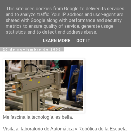
This site uses cookies from Google to deliver its services
Fotos y Cosas
and to analyze traffic. Your IP address and user-agent are
shared with Google along with performance and security
metrics to ensure quality of service, generate usage
Miguel Sáenz de Santa María Elizalde
statistics, and to detect and address abuse.
"Un blog es como un diario, pero sin candado".
LEARN MORE
GOT IT
20 de noviembre de 2008
Me fascina la tecnología, es bella.
Visita al laboratorio de Automática y Robótica de la Escuela