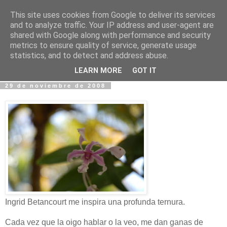
This site uses cookies from Google to deliver its services
Fotos y Cosas
and to analyze traffic. Your IP address and user-agent are
shared with Google along with performance and security
metrics to ensure quality of service, generate usage
Miguel Sáenz de Santa María Elizalde
statistics, and to detect and address abuse.
"Un blog es como un diario, pero sin candado".
LEARN MORE
GOT IT
29 de noviembre de 2008
Ingrid Betancourt me inspira una profunda ternura.
Cada vez que la oigo hablar o la veo, me dan ganas de