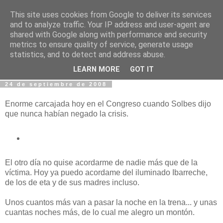
This site uses cookies from Google to deliver its services
Fotos y Cosas
and to analyze traffic. Your IP address and user-agent are
shared with Google along with performance and security
metrics to ensure quality of service, generate usage
Miguel Sáenz de Santa María Elizalde
statistics, and to detect and address abuse.
"Un blog es como un diario, pero sin candado".
LEARN MORE
GOT IT
24 de septiembre de 2008
Enorme carcajada hoy en el Congreso cuando Solbes dijo
que nunca habían negado la crisis.
El otro día no quise acordarme de nadie más que de la
víctima. Hoy ya puedo acordame del iluminado Ibarreche,
de los de eta y de sus madres incluso.
Unos cuantos más van a pasar la noche en la trena... y unas
cuantas noches más, de lo cual me alegro un montón.