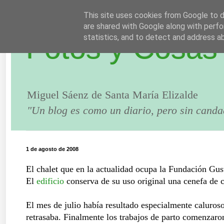
This site uses cookies from Google to de
are shared with Google along with perfo
Fotos y Cosas
statistics, and to detect and address a
Miguel Sáenz de Santa María Elizalde
"Un blog es como un diario, pero sin canda
1 de agosto de 2008
El chalet que en la actualidad ocupa la Fundación Gu
El
edificio
conserva de su uso original una cenefa de c
El mes de julio había resultado especialmente caluroso
retrasaba. Finalmente los trabajos de parto comenzaro