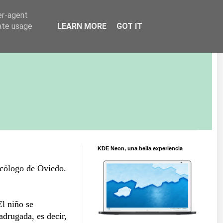
er-agent
rate usage
LEARN MORE
GOT IT
KDE Neon, una bella experiencia
ocólogo de Oviedo.
El niño se
adrugada, es decir,