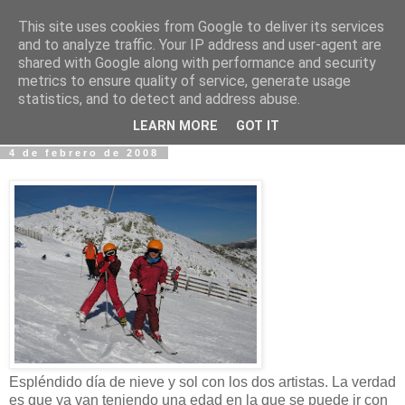
This site uses cookies from Google to deliver its services
Fotos y Cosas
and to analyze traffic. Your IP address and user-agent are
shared with Google along with performance and security
metrics to ensure quality of service, generate usage
Miguel Sáenz de Santa María Elizalde
statistics, and to detect and address abuse.
"Un blog es como un diario, pero sin candado".
LEARN MORE
GOT IT
4 de febrero de 2008
Espléndido día de nieve y sol con los dos artistas. La verdad
es que ya van teniendo una edad en la que se puede ir con