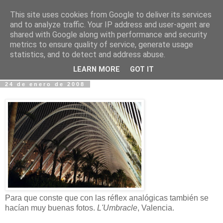
This site uses cookies from Google to deliver its services
Fotos y Cosas
and to analyze traffic. Your IP address and user-agent are
shared with Google along with performance and security
metrics to ensure quality of service, generate usage
Miguel Sáenz de Santa María Elizalde
statistics, and to detect and address abuse.
"Un blog es como un diario, pero sin candado".
LEARN MORE
GOT IT
24 de enero de 2008
Para que conste que con las réflex analógicas también se
hacían muy buenas fotos.
L'Umbracle
, Valencia.