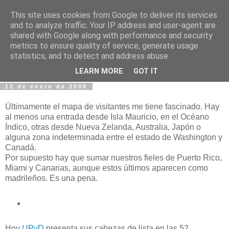
This site uses cookies from Google to deliver its services
Fotos y Cosas
and to analyze traffic. Your IP address and user-agent are
shared with Google along with performance and security
metrics to ensure quality of service, generate usage
Miguel Sáenz de Santa María Elizalde
statistics, and to detect and address abuse.
"Un blog es como un diario, pero sin candado".
LEARN MORE
GOT IT
12 de enero de 2008
Últimamente el mapa de visitantes me tiene fascinado. Hay
al menos una entrada desde Isla Mauricio, en el Océano
Índico, otras desde Nueva Zelanda, Australia, Japón o
alguna zona indeterminada entre el estado de Washington y
Canadá.
Por supuesto hay que sumar nuestros fieles de Puerto Rico,
Miami y Canarias, aunque estos últimos aparecen como
madrileños. Es una pena.
Hoy
UPyD
presenta sus cabezas de lista en las 52