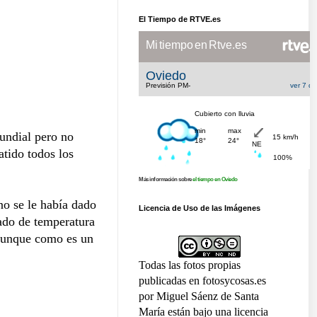
El Tiempo de RTVE.es
undial pero no
atido todos los
Más información sobre
el tiempo en Oviedo
no se le había dado
Licencia de Uso de las Imágenes
ado de temperatura
, aunque como es un
Todas las fotos propias
publicadas en fotosycosas.es
por Miguel Sáenz de Santa
María están bajo una licencia