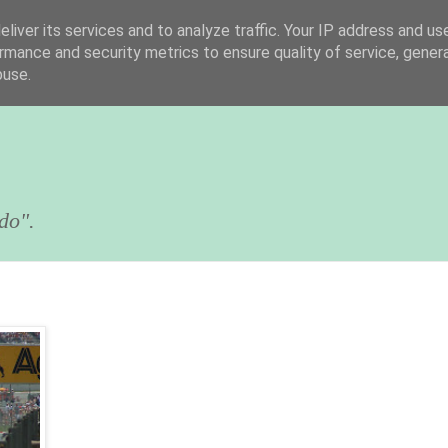
liver its services and to analyze traffic. Your IP address and us
rmance and security metrics to ensure quality of service, gene
buse.
do".