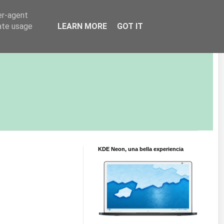
er-agent
rate usage
LEARN MORE
GOT IT
KDE Neon, una bella experiencia