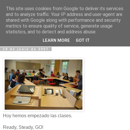
This site uses cookies from Google to deliver its services
Fotos y Cosas
and to analyze traffic. Your IP address and user-agent are
shared with Google along with performance and security
metrics to ensure quality of service, generate usage
Miguel Sáenz de Santa María Elizalde
statistics, and to detect and address abuse.
"Un blog es como un diario, pero sin candado".
LEARN MORE
GOT IT
19 de junio de 2007
Hoy hemos empezado las clases.
Ready, Steady, GO!