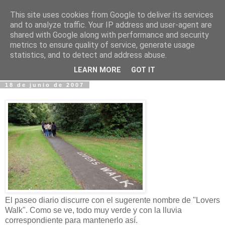
This site uses cookies from Google to deliver its services
Fotos y Cosas
and to analyze traffic. Your IP address and user-agent are
shared with Google along with performance and security
metrics to ensure quality of service, generate usage
Miguel Sáenz de Santa María Elizalde
statistics, and to detect and address abuse.
"Un blog es como un diario, pero sin candado".
LEARN MORE
GOT IT
18 de junio de 2007
El paseo diario discurre con el sugerente nombre de "
Lovers
Walk
". Como se ve, todo muy verde y con la lluvia
correspondiente para mantenerlo
así
.