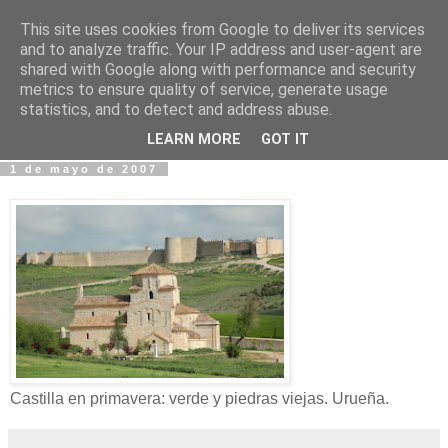
This site uses cookies from Google to deliver its services
Fotos y Cosas
and to analyze traffic. Your IP address and user-agent are
shared with Google along with performance and security
metrics to ensure quality of service, generate usage
Miguel Sáenz de Santa María Elizalde
statistics, and to detect and address abuse.
"Un blog es como un diario, pero sin candado".
LEARN MORE
GOT IT
1 de mayo de 2007
Castilla en primavera: verde y piedras viejas. Urueña.