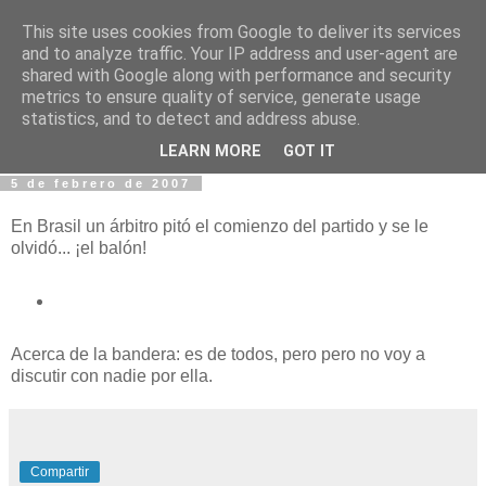
This site uses cookies from Google to deliver its services
Fotos y Cosas
and to analyze traffic. Your IP address and user-agent are
shared with Google along with performance and security
metrics to ensure quality of service, generate usage
Miguel Sáenz de Santa María Elizalde
statistics, and to detect and address abuse.
"Un blog es como un diario, pero sin candado".
LEARN MORE
GOT IT
5 de febrero de 2007
En Brasil un árbitro pitó el comienzo del partido y se le
olvidó... ¡el balón!
Acerca de la bandera: es de todos, pero pero no voy a
discutir con nadie por ella.
Compartir